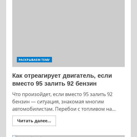
реально
рулит
на
авторынке
в
2026
году
РАСКРЫВАЕМ ТЕМУ
Как отреагирует двигатель, если
вместо 95 залить 92 бензин
Что произойдет, если вместо 95 залить 92
бензин — ситуация, знакомая многим
автомобилистам. Перебои с топливом на...
Read
Читать далее...
more
about
Как