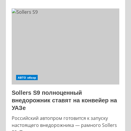
about
Hyundai
Elantra
8
дерзкий
дизайн
и
новые
технологии
2027
года
АВТО обзор
Sollers S9 полноценный
внедорожник ставят на конвейер на
УАЗе
Российский автопром готовится к запуску
настоящего внедорожника — рамного Sollers