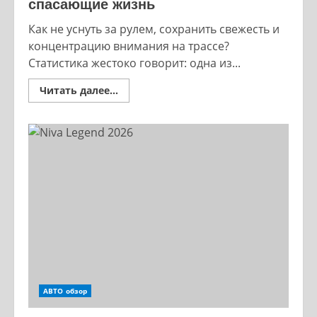
спасающие жизнь
Как не уснуть за рулем, сохранить свежесть и
концентрацию внимания на трассе?
Статистика жестоко говорит: одна из...
Read
Читать далее...
more
about
Как
не
уснуть
за
рулем
на
трассе:
советы
дальнобойщиков,
спасающие
жизнь
АВТО обзор