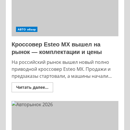
АВТО обзор
Кроссовер Esteo MX вышел на
рынок — комплектации и цены
На российский рынок вышел новый полно
приводной кроссовер Esteo MX. Продажи и
предзаказы стартовали, а машины начали...
Read
Читать далее...
more
about
Кроссовер
Esteo
MX
вышел
на
рынок
—
комплектации