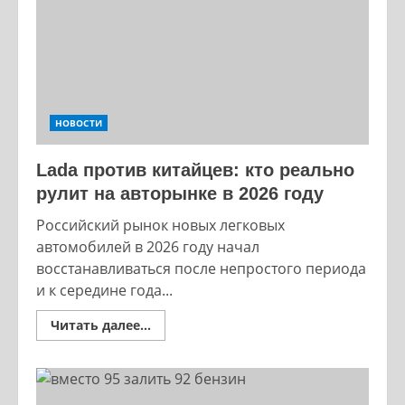
и
цены
НОВОСТИ
Lada против китайцев: кто реально
рулит на авторынке в 2026 году
Российский рынок новых легковых
автомобилей в 2026 году начал
восстанавливаться после непростого периода
и к середине года...
Read
Читать далее...
more
about
Lada
против
китайцев:
кто