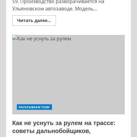
S9. Производство разворачивается на
Ульяновском автозаводе. Модель...
Read
Читать далее...
more
about
Sollers
S9
полноценный
внедорожник
ставят
на
конвейер
на
УАЗе
РАСКРЫВАЕМ ТЕМУ
Как не уснуть за рулем на трассе:
советы дальнобойщиков,