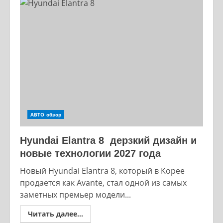
отреагирует
двигатель,
если
вместо
95
залить
92
бензин
АВТО обзор
Hyundai Elantra 8 дерзкий дизайн и
новые технологии 2027 года
Новый Hyundai Elantra 8, который в Корее
продается как Avante, стал одной из самых
заметных премьер модели...
Read
Читать далее...
more