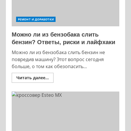
РЕМОНТ И ДОРАБОТКИ
Можно ли из бензобака слить
бензин? Ответы, риски и лайфхаки
Можно ли из бензобака слить бензин не
повредив машину? Этот вопрос сегодня
больше, о том как обезопасить...
Read
Читать далее...
more
about
Можно
ли
из
бензобака
слить
бензин?
Ответы,
риски
и
лайфхаки