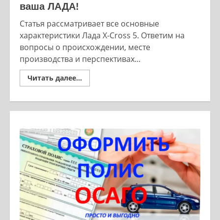
ваша ЛАДА!
Статья рассматривает все основные
характеристики Лада X-Cross 5. Ответим на
вопросы о происхождении, месте
производства и перспективах...
Read
Читать далее...
more
about
Лада
X-
Cross
5,
здравствуйте
я
ваша
ЛАДА!