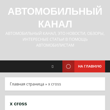
Перейти
к
АВТОМОБИЛЬНЫЙ
содержимому
КАНАЛ
АВТОМОБИЛЬНЫЙ КАНАЛ, ЭТО НОВОСТИ, ОБЗОРЫ,
ИНТЕРЕСНЫЕ СТАТЬИ В ПОМОЩЬ
АВТОМОБИЛИСТАМ
НА ГЛАВНУЮ
Главная страница
»
x cross
x cross