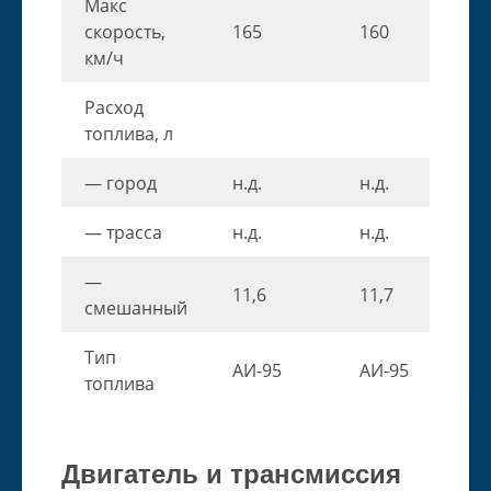
Макс
скорость,
165
160
км/ч
Расход
топлива, л
— город
н.д.
н.д.
— трасса
н.д.
н.д.
—
11,6
11,7
смешанный
Тип
АИ-95
АИ-95
топлива
Двигатель и трансмиссия