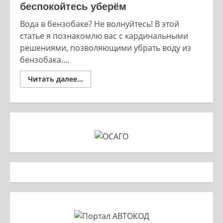
беспокойтесь уберём
Вода в бензобаке? Не волнуйтесь! В этой
статье я познакомлю вас с кардинальными
решениями, позволяющими убрать воду из
бензобака....
Read
Читать далее...
more
about
Вода
в
бензобаке
—
не
беспокойтесь
уберём