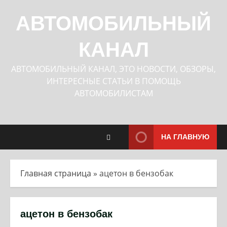
Перейти
к
АВТОМОБИЛЬНЫЙ
содержимому
КАНАЛ
АВТОМОБИЛЬНЫЙ КАНАЛ, ЭТО НОВОСТИ, ОБЗОРЫ,
ИНТЕРЕСНЫЕ СТАТЬИ В ПОМОЩЬ
АВТОМОБИЛИСТАМ
НА ГЛАВНУЮ
Главная страница
»
ацетон в бензобак
ацетон в бензобак