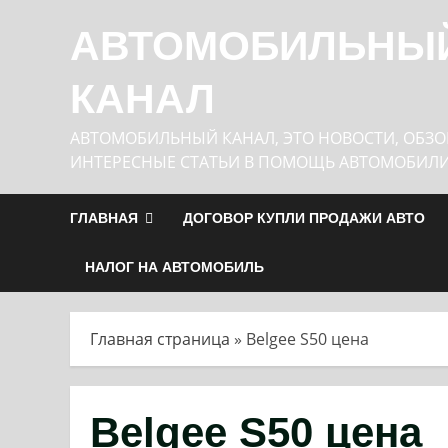
Перейти
АВТОМОБИЛЬНЫ
к
содержимому
КАНАЛ
АВТОМОБИЛЬНЫЙ КАНАЛ, ЭТО НОВОСТИ, ОБЗО
ИНТЕРЕСНЫЕ СТАТЬИ В ПОМОЩЬ АВТОМОБИЛ
ГЛАВНАЯ
ДОГОВОР КУПЛИ ПРОДАЖИ АВТО
НАЛОГ НА АВТОМОБИЛЬ
Главная страница
»
Belgee S50 цена
Belgee S50 цена