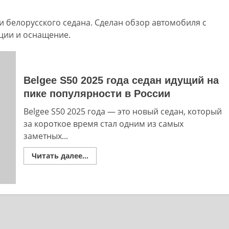
ки белорусского седана. Сделан обзор автомобиля с
ции и оснащение.
Belgee S50 2025 года седан идущий на
пике популярности в России
Belgee S50 2025 года — это новый седан, который
за короткое время стал одним из самых
заметных...
Read
Читать далее...
more
about
Belgee
S50
2025
года
седан
идущий
на
пике