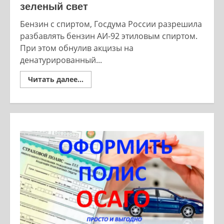
зеленый свет
Бензин с спиртом, Госдума России разрешила
разбавлять бензин АИ-92 этиловым спиртом.
При этом обнулив акцизы на
денатурированный...
Read
Читать далее...
more
about
Бензин
с
спиртом
—
Госдума
дала
зеленый
свет