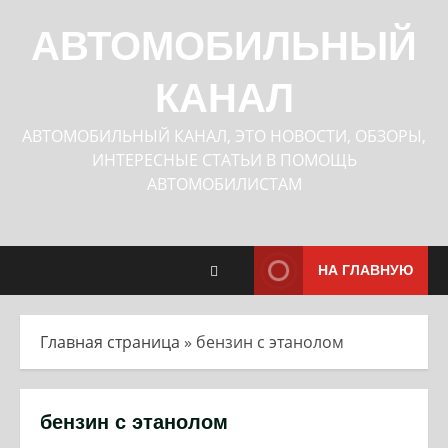
Перейти
к
АВТОМОБИЛЬНЫЙ
содержимому
КАНАЛ
АВТОМОБИЛЬНЫЙ КАНАЛ, ЭТО НОВОСТИ, ОБЗОРЫ,
ИНТЕРЕСНЫЕ СТАТЬИ В ПОМОЩЬ
АВТОМОБИЛИСТАМ
НА ГЛАВНУЮ
Главная страница
»
бензин с этанолом
бензин с этанолом