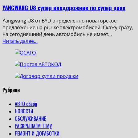
YANGWANG U8 супер внедорожник по супер цене
Yangwang U8 от BYD определенно новаторское
предложение на рынке электромобилей. Скажу сразу,
на сегодняшний день автомобиль не имеет...
Read
Читать далее...
more
about
YANGWANG
U8
супер
внедорожник
по
Рубрики
супер
цене
АВТО обзор
НОВОСТИ
ОБСЛУЖИВАНИЕ
РАСКРЫВАЕМ ТЕМУ
РЕМОНТ И ДОРАБОТКИ