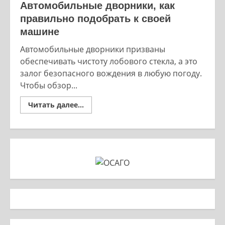
Автомобильные дворники, как
правильно подобрать к своей
машине
Автомобильные дворники призваны
обеспечивать чистоту лобового стекла, а это
залог безопасного вождения в любую погоду.
Чтобы обзор...
Read
Читать далее...
more
about
Автомобильные
дворники,
как
правильно
подобрать
к
своей
машине