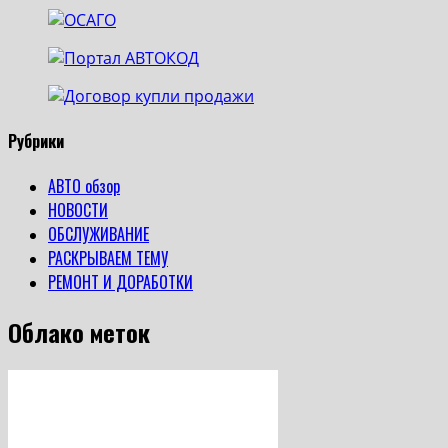
more
about
Hyundai
Santa
Cruz
2025
года
Рубрики
мини
пикап
АВТО обзор
для
НОВОСТИ
города
ОБСЛУЖИВАНИЕ
РАСКРЫВАЕМ ТЕМУ
РЕМОНТ И ДОРАБОТКИ
Облако меток