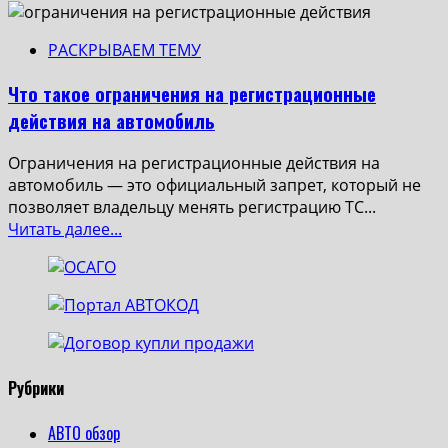
РАСКРЫВАЕМ ТЕМУ
Что такое ограничения на регистрационные
действия на автомобиль
Ограничения на регистрационные действия на
автомобиль — это официальный запрет, который не
позволяет владельцу менять регистрацию ТС...
Read
Читать далее...
more
about
Что
такое
ограничения
на
регистрационные
Рубрики
действия
на
АВТО обзор