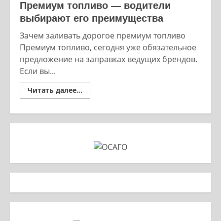
Премиум топливо — водители
выбирают его преимущества
Зачем заливать дорогое премиум топливо
Премиум топливо, сегодня уже обязательное
предложение на заправках ведущих брендов.
Если вы...
Read
Читать далее...
more
about
Премиум
топливо
—
водители
выбирают
его
преимущества