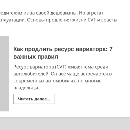
дителям из за своей дешевизны. Но агрегат
ксплуатации. Основы продления жизни CVT и советы
Как продлить ресурс вариатора: 7
важных правил
Ресурс вариатора (CVT) живая тема среди
автолюбителей. Он всё чаще встречается в
современных автомобилях, но многие
владельцы...
Read
Читать далее...
more
about
Как
продлить
ресурс
вариатора:
7