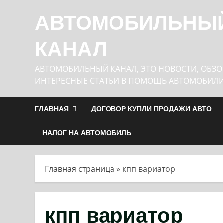
Перейти
АВТОМОБИЛЬНЫ
к
содержимому
КАНАЛ
АВТОМОБИЛЬНЫЙ КАНАЛ, ЭТО НОВОСТИ, ОБЗО
ИНТЕРЕСНЫЕ СТАТЬИ В ПОМОЩЬ АВТОМОБИЛ
ГЛАВНАЯ
ДОГОВОР КУПЛИ ПРОДАЖИ АВТО
НАЛОГ НА АВТОМОБИЛЬ
Главная страница
»
кпп вариатор
кпп вариатор