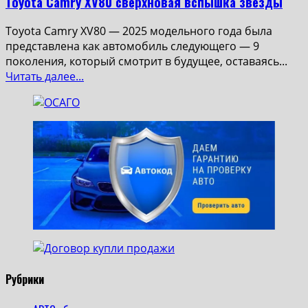
Toyota Camry XV80 сверхновая вспышка звезды
Toyota Camry XV80 — 2025 модельного года была
представлена ​​как автомобиль следующего — 9
поколения, который смотрит в будущее, оставаясь...
Read
Читать далее...
more
about
Toyota Camry XV80
сверхновая
вспышка
звезды
Рубрики