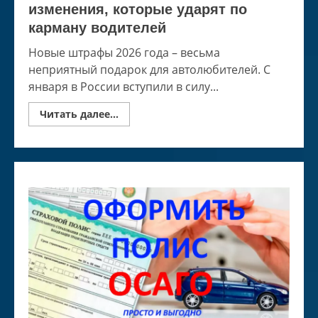
изменения, которые ударят по
карману водителей
Новые штрафы 2026 года – весьма
неприятный подарок для автолюбителей. С
января в России вступили в силу...
Read
Читать далее...
more
about
Новые
штрафы
2026
года
—
изменения,
которые
ударят
по
карману
водителей