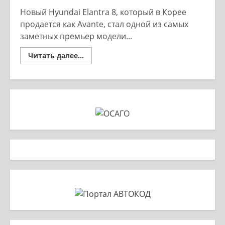
Новый Hyundai Elantra 8, который в Корее
продается как Avante, стал одной из самых
заметных премьер модели...
Read
Читать далее...
more
about
Hyundai
Elantra
8
дерзкий
дизайн
и
новые
технологии
2027
года