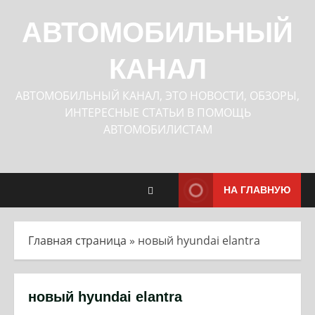
Перейти
к
АВТОМОБИЛЬНЫЙ
содержимому
КАНАЛ
АВТОМОБИЛЬНЫЙ КАНАЛ, ЭТО НОВОСТИ, ОБЗОРЫ,
ИНТЕРЕСНЫЕ СТАТЬИ В ПОМОЩЬ
АВТОМОБИЛИСТАМ
НА ГЛАВНУЮ
Главная страница
»
новый hyundai elantra
новый hyundai elantra