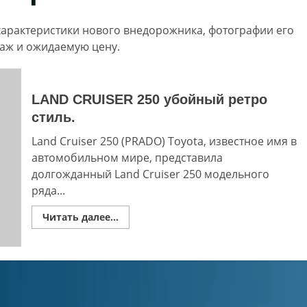
е характеристики нового внедорожника, фотографии его
даж и ожидаемую цену.
LAND CRUISER 250 убойный ретро
стиль.
Land Cruiser 250 (PRADO) Toyota, известное имя в
автомобильном мире, представила
долгожданный Land Cruiser 250 модельного
ряда...
Read
Читать далее...
more
about
LAND
CRUISER
250
убойный
ретро
стиль.