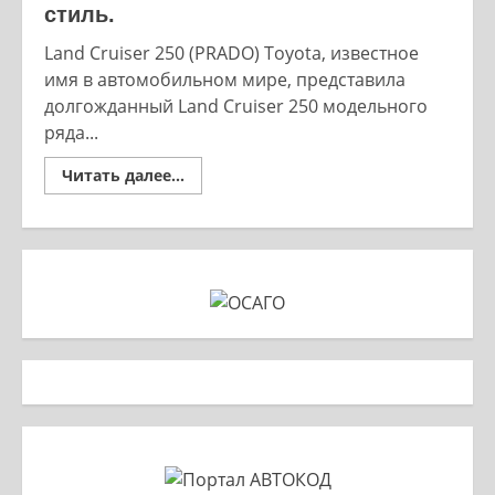
стиль.
Land Cruiser 250 (PRADO) Toyota, известное
имя в автомобильном мире, представила
долгожданный Land Cruiser 250 модельного
ряда...
Read
Читать далее...
more
about
LAND
CRUISER
250
убойный
ретро
стиль.