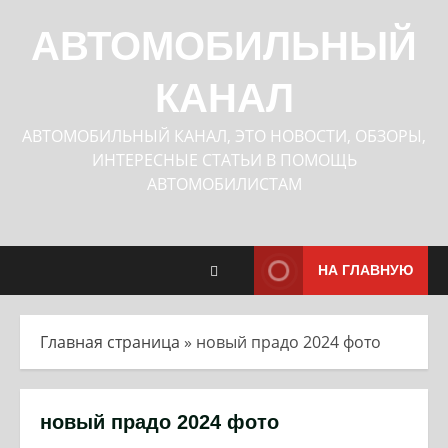
Перейти
к
АВТОМОБИЛЬНЫЙ
содержимому
КАНАЛ
АВТОМОБИЛЬНЫЙ КАНАЛ, ЭТО НОВОСТИ, ОБЗОРЫ,
ИНТЕРЕСНЫЕ СТАТЬИ В ПОМОЩЬ
АВТОМОБИЛИСТАМ
НА ГЛАВНУЮ
Главная страница
»
новый прадо 2024 фото
новый прадо 2024 фото