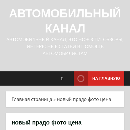
Перейти
к
АВТОМОБИЛЬНЫЙ
содержимому
КАНАЛ
АВТОМОБИЛЬНЫЙ КАНАЛ, ЭТО НОВОСТИ, ОБЗОРЫ,
ИНТЕРЕСНЫЕ СТАТЬИ В ПОМОЩЬ
АВТОМОБИЛИСТАМ
НА ГЛАВНУЮ
Главная страница
»
новый прадо фото цена
новый прадо фото цена