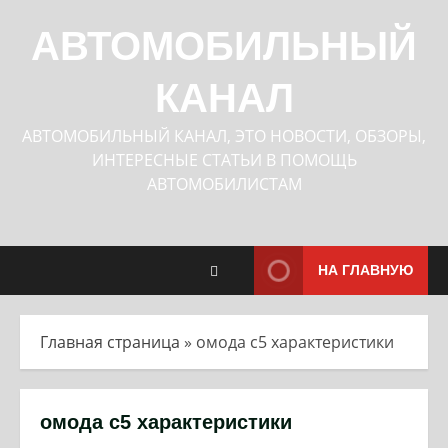
Перейти
к
АВТОМОБИЛЬНЫЙ
содержимому
КАНАЛ
АВТОМОБИЛЬНЫЙ КАНАЛ, ЭТО НОВОСТИ, ОБЗОРЫ,
ИНТЕРЕСНЫЕ СТАТЬИ В ПОМОЩЬ
АВТОМОБИЛИСТАМ
НА ГЛАВНУЮ
Главная страница
»
омода с5 характеристики
омода с5 характеристики