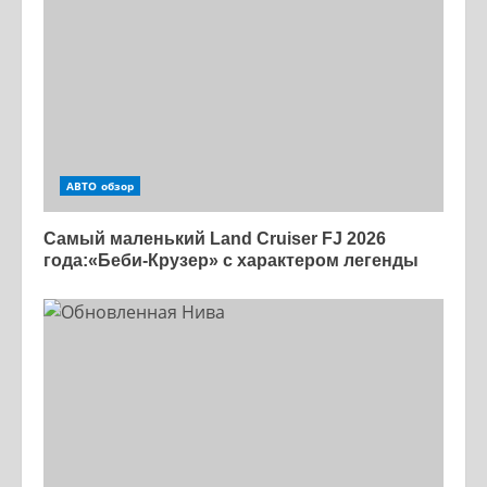
АВТО обзор
Самый маленький Land Cruiser FJ 2026
года:«Беби-Крузер» с характером легенды