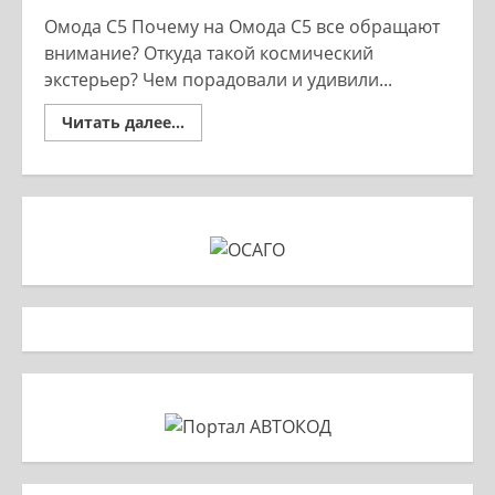
Омода С5 Почему на Омода С5 все обращают
внимание? Откуда такой космический
экстерьер? Чем порадовали и удивили...
Read
Читать далее...
more
about
ОМОДА
С5
—
автомобиль
который
удивляет