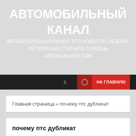
Перейти
к
АВТОМОБИЛЬНЫЙ
содержимому
КАНАЛ
АВТОМОБИЛЬНЫЙ КАНАЛ, ЭТО НОВОСТИ, ОБЗОРЫ,
ИНТЕРЕСНЫЕ СТАТЬИ В ПОМОЩЬ
АВТОМОБИЛИСТАМ
НА ГЛАВНУЮ
Главная страница
»
почему птс дубликат
почему птс дубликат