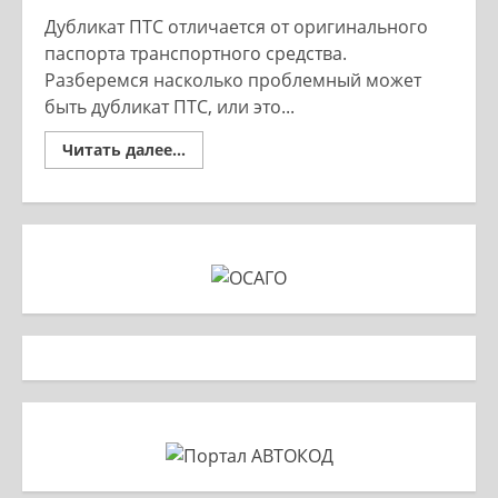
Дубликат ПТС отличается от оригинального
паспорта транспортного средства.
Разберемся насколько проблемный может
быть дубликат ПТС, или это...
Read
Читать далее...
more
about
Дубликат
ПТС
–
не
так
страшен
документ
как
его
малюют.