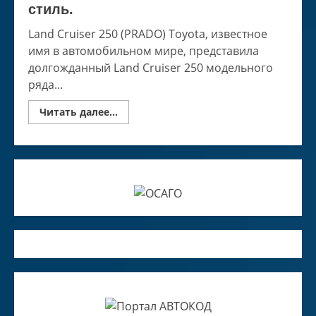
стиль.
Land Cruiser 250 (PRADO) Toyota, известное
имя в автомобильном мире, представила
долгожданный Land Cruiser 250 модельного
ряда...
Read
Читать далее...
more
about
LAND
CRUISER
250
убойный
ретро
стиль.