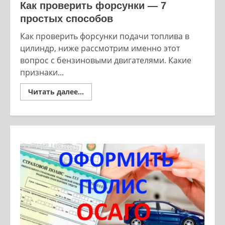
Как проверить форсунки — 7
простых способов
Как проверить форсунки подачи топлива в
цилиндр, ниже рассмотрим именно этот
вопрос с бензиновыми двигателями. Какие
признаки...
Read
Читать далее...
more
about
Как
проверить
форсунки
—
7
простых
способов