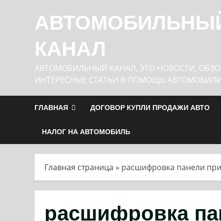
Перейти
АВТОМОБИЛЬНЫ
к
содержимому
КАНАЛ
АВТОМОБИЛЬНЫЙ КАНАЛ, ЭТО НОВОСТИ, ОБЗО
ИНТЕРЕСНЫЕ СТАТЬИ В ПОМОЩЬ АВТОМОБИЛ
ГЛАВНАЯ
ДОГОВОР КУПЛИ ПРОДАЖИ АВТО
НАЛОГ НА АВТОМОБИЛЬ
Главная страница
»
расшифровка панели пр
расшифровка па