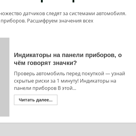
ожество датчиков следят за системами автомобиля.
и приборов. Расшифруем значения всех
Индикаторы на панели приборов, о
чём говорят значки?
Проверь автомобиль перед покупкой — узнай
скрытые риски за 1 минуту! Индикаторы на
панели приборов В этой...
Read
Читать далее...
more
about
Индикаторы
на
панели
приборов,
о
чём