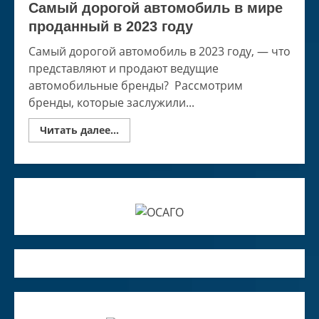
Самый дорогой автомобиль в мире
проданный в 2023 году
Самый дорогой автомобиль в 2023 году, — что
представляют и продают ведущие
автомобильные бренды? Рассмотрим
бренды, которые заслужили...
Read
Читать далее...
more
about
Самый
дорогой
автомобиль
в
мире
проданный
в
2023
году