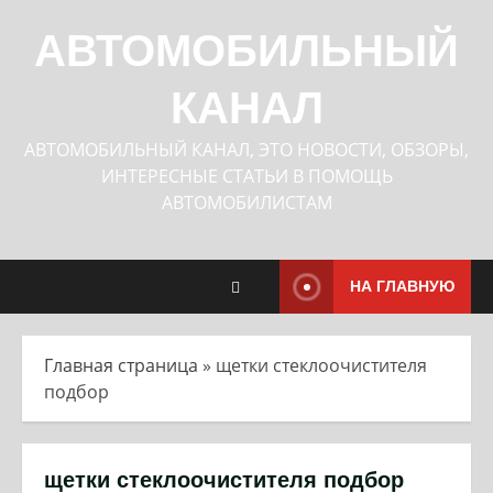
Перейти
к
АВТОМОБИЛЬНЫЙ
содержимому
КАНАЛ
АВТОМОБИЛЬНЫЙ КАНАЛ, ЭТО НОВОСТИ, ОБЗОРЫ,
ИНТЕРЕСНЫЕ СТАТЬИ В ПОМОЩЬ
АВТОМОБИЛИСТАМ
НА ГЛАВНУЮ
Главная страница
»
щетки стеклоочистителя
подбор
щетки стеклоочистителя подбор