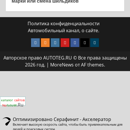
марки или смена шильдиков
Политика конфиденциальности
Автомобильный канал, о сайте.
VK
Одноклассники
Instagram
Yotube
Facebook
Twitter
Телеграмм
Авторское право AUTOTEG.RU © Все права защищены
2026 год.
|
MoreNews
от AF themes.
каталог
сайтов
.Ru
No
folloW
Оптимизировано Серафинит - Акселератор
Включает высокую скорость сайта, чтобы быть привлекательным для
людей и поисковых систем.