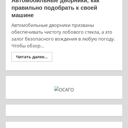
Автомобильные дворники, как
правильно подобрать к своей
машине
Автомобильные дворники призваны
обеспечивать чистоту лобового стекла, а это
залог безопасного вождения в любую погоду.
Чтобы обзор...
Read
Читать далее...
more
about
Автомобильные
дворники,
как
правильно
подобрать
к
своей
машине