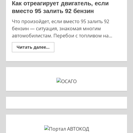
Как отреагирует двигатель, если
вместо 95 залить 92 бензин
Что произойдет, если вместо 95 залить 92
бензин — ситуация, знакомая многим
автомобилистам. Перебои с топливом на...
Read
Читать далее...
more
about
Как
отреагирует
двигатель,
если
вместо
95
залить
92
бензин