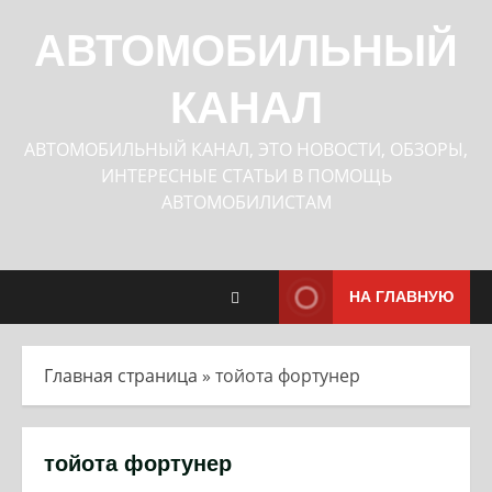
Перейти
к
АВТОМОБИЛЬНЫЙ
содержимому
КАНАЛ
АВТОМОБИЛЬНЫЙ КАНАЛ, ЭТО НОВОСТИ, ОБЗОРЫ,
ИНТЕРЕСНЫЕ СТАТЬИ В ПОМОЩЬ
АВТОМОБИЛИСТАМ
НА ГЛАВНУЮ
Главная страница
»
тойота фортунер
тойота фортунер