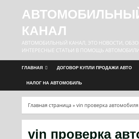
Перейти
АВТОМОБИЛЬНЫ
к
содержимому
КАНАЛ
АВТОМОБИЛЬНЫЙ КАНАЛ, ЭТО НОВОСТИ, ОБЗО
ИНТЕРЕСНЫЕ СТАТЬИ В ПОМОЩЬ АВТОМОБИЛ
ГЛАВНАЯ
ДОГОВОР КУПЛИ ПРОДАЖИ АВТО
НАЛОГ НА АВТОМОБИЛЬ
Главная страница
»
vin проверка автомобил
vin проверка ав