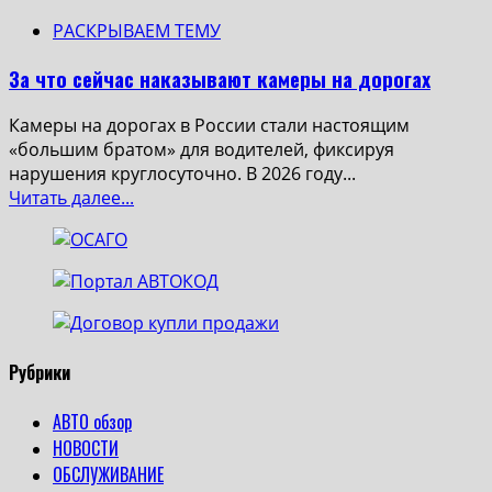
РАСКРЫВАЕМ ТЕМУ
За что сейчас наказывают камеры на дорогах
Камеры на дорогах в России стали настоящим
«большим братом» для водителей, фиксируя
нарушения круглосуточно. В 2026 году...
Read
Читать далее...
more
about
За
что
сейчас
наказывают
камеры
Рубрики
на
дорогах
АВТО обзор
НОВОСТИ
ОБСЛУЖИВАНИЕ