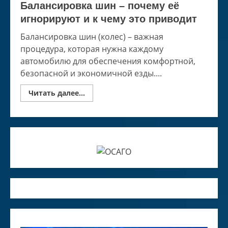
Балансировка шин – почему её
игнорируют и к чему это приводит
Балансировка шин (колес) – важная
процедура, которая нужна каждому
автомобилю для обеспечения комфортной,
безопасной и экономичной езды....
Read
Читать далее...
more
about
Балансировка
шин
–
почему
её
игнорируют
и
к
чему
это
приводит