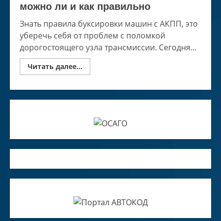
можно ли и как правильно
Знать правила буксировки машин с АКПП, это
уберечь себя от проблем с поломкой
дорогостоящего узла трансмиссии. Сегодня...
Read
Читать далее...
more
about
Правила
буксировки
с
автоматом
—
можно
ли
и
как
правильно