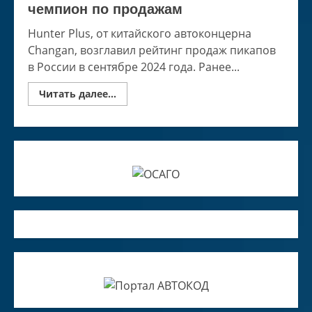
чемпион по продажам
Hunter Plus, от китайского автоконцерна
Changan, возглавил рейтинг продаж пикапов
в России в сентябре 2024 года. Ранее...
Read
Читать далее...
more
about
Changan
Hunter
Plus
–
пикап
чемпион
по
продажам