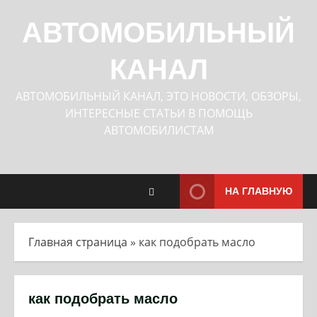
Перейти
к
АВТОМОБИЛЬНЫЙ
содержимому
КАНАЛ
АВТОМОБИЛЬНЫЙ КАНАЛ, ЭТО НОВОСТИ, ОБЗОРЫ,
ИНТЕРЕСНЫЕ СТАТЬИ В ПОМОЩЬ
АВТОМОБИЛИСТАМ
НА ГЛАВНУЮ
Главная страница
»
как подобрать масло
как подобрать масло