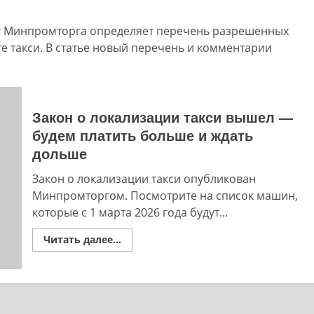
 от Минпромторга определяет перечень разрешенных
е такси. В статье новый перечень и комментарии
Закон о локализации такси вышел —
будем платить больше и ждать
дольше
Закон о локализации такси опубликован
Минпромторгом. Посмотрите на список машин,
которые с 1 марта 2026 года будут...
Read
Читать далее...
more
about
Закон
о
локализации
такси
вышел