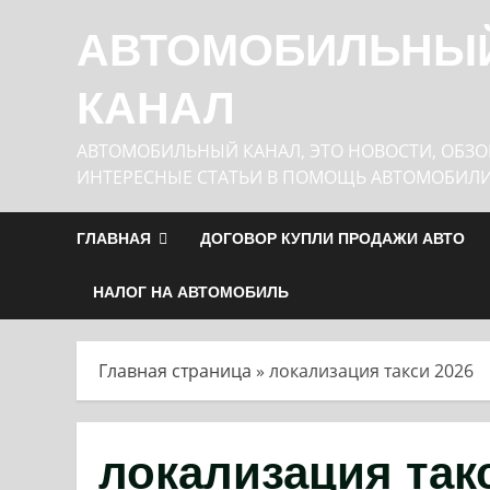
Перейти
АВТОМОБИЛЬНЫ
к
содержимому
КАНАЛ
АВТОМОБИЛЬНЫЙ КАНАЛ, ЭТО НОВОСТИ, ОБЗО
ИНТЕРЕСНЫЕ СТАТЬИ В ПОМОЩЬ АВТОМОБИЛ
ГЛАВНАЯ
ДОГОВОР КУПЛИ ПРОДАЖИ АВТО
НАЛОГ НА АВТОМОБИЛЬ
Главная страница
»
локализация такси 2026
локализация так