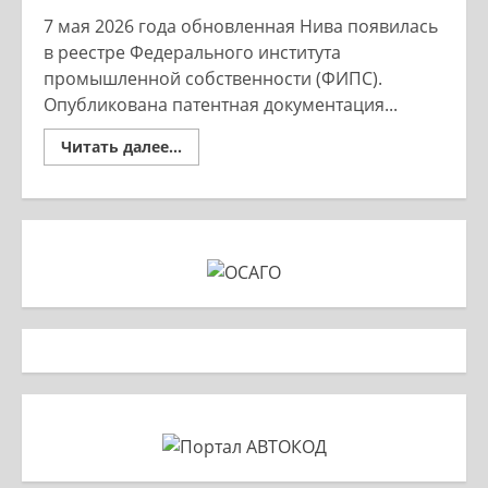
7 мая 2026 года обновленная Нива появилась
в реестре Федерального института
промышленной собственности (ФИПС).
Опубликована патентная документация...
Read
Читать далее...
more
about
Какой
будет
обновленная
Нива?
Первые
подробности
проекта
Т-134