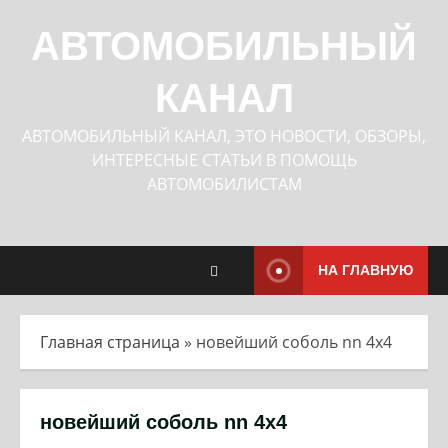
Перейти
к
АВТОМОБИЛЬНЫЙ
содержимому
КАНАЛ
АВТОМОБИЛЬНЫЙ КАНАЛ, ЭТО НОВОСТИ, ОБЗОРЫ,
ИНТЕРЕСНЫЕ СТАТЬИ В ПОМОЩЬ
АВТОМОБИЛИСТАМ
НА ГЛАВНУЮ
Главная страница
»
новейший соболь nn 4х4
новейший соболь nn 4х4