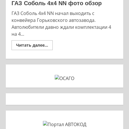
ГАЗ Соболь 4х4 NN фото обзор
ГАЗ Соболь 4х4 NN начал выходить с
конвейера Горьковского автозавода.
Автолюбители давно ждали комплектации 4
на 4...
Read
Читать далее...
more
about
ГАЗ
Соболь
4х4
NN
фото
обзор