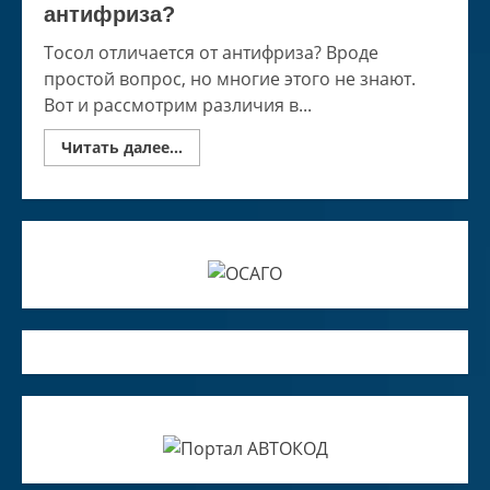
антифриза?
Тосол отличается от антифриза? Вроде
простой вопрос, но многие этого не знают.
Вот и рассмотрим различия в...
Read
Читать далее...
more
about
Чем
отличается
тосол
от
антифриза?