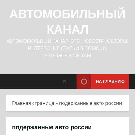
Перейти
к
АВТОМОБИЛЬНЫЙ
содержимому
КАНАЛ
АВТОМОБИЛЬНЫЙ КАНАЛ, ЭТО НОВОСТИ, ОБЗОРЫ,
ИНТЕРЕСНЫЕ СТАТЬИ В ПОМОЩЬ
АВТОМОБИЛИСТАМ
НА ГЛАВНУЮ
Главная страница
»
подержанные авто россии
подержанные авто россии