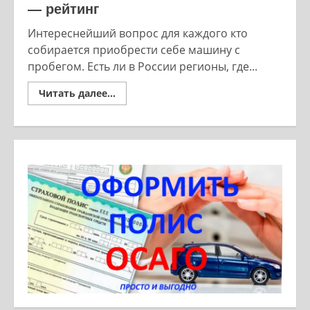
— рейтинг
Интереснейший вопрос для каждого кто
собирается приобрести себе машину с
пробегом. Есть ли в России регионы, где...
Read
Читать далее...
more
about
Где
авто
вторичка
выгоднее
всего
—
рейтинг