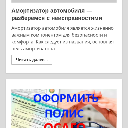
Амортизатор автомобиля —
разберемся с неисправностями
Амортизатор автомобиля является жизненно
важным компонентом для безопасности и
комфорта. Как следует из названия, основная
цель амортизатора...
Read
Читать далее...
more
about
Амортизатор
автомобиля
—
разберемся
с
неисправностями