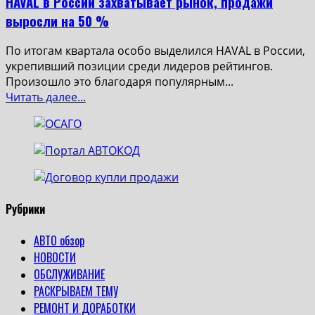
HAVAL в России захватывает рынок, продажи
выросли на 50 %
По итогам квартала особо выделился HAVAL в России,
укрепивший позиции среди лидеров рейтингов.
Произошло это благодаря популярным...
Read
Читать далее...
more
about
HAVAL
в
России
захватывает
рынок,
Рубрики
продажи
выросли
АВТО обзор
на
НОВОСТИ
50
ОБСЛУЖИВАНИЕ
%
РАСКРЫВАЕМ ТЕМУ
РЕМОНТ И ДОРАБОТКИ