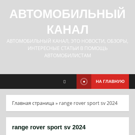
Перейти
к
АВТОМОБИЛЬНЫЙ
содержимому
КАНАЛ
АВТОМОБИЛЬНЫЙ КАНАЛ, ЭТО НОВОСТИ, ОБЗОРЫ,
ИНТЕРЕСНЫЕ СТАТЬИ В ПОМОЩЬ
АВТОМОБИЛИСТАМ
НА ГЛАВНУЮ
Главная страница
»
range rover sport sv 2024
range rover sport sv 2024