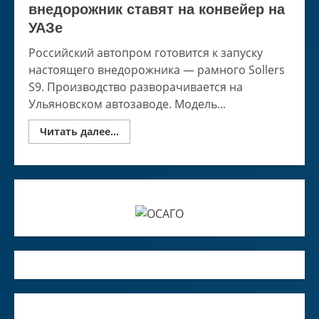
внедорожник ставят на конвейер на
УАЗе
Российский автопром готовится к запуску
настоящего внедорожника — рамного Sollers
S9. Производство разворачивается на
Ульяновском автозаводе. Модель...
Read
Читать далее...
more
about
Sollers
S9
полноценный
внедорожник
ставят
на
конвейер
на
УАЗе