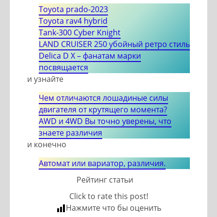
Toyota prado-2023
Toyota rav4 hybrid
Tank-300 Cyber Knight
LAND CRUISER 250 убойный ретро стиль
Delica D X – фанатам марки
посвящается
и узнайте
Чем отличаются лошадиные силы
двигателя от крутящего момента?
AWD и 4WD Вы точно уверены, что
знаете различия
и конечно
Автомат или вариатор, различия.
Рейтинг статьи
Click to rate this post!
Нажмите что бы оценить