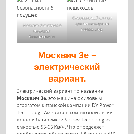
Специальный сигнал
для пешеходов на
Москвич 3 система 6
малом ходу
подушек
безопасности
Москвич 3е –
электрический
вариант.
Электрический вариант по название
Москвич 3е
, это машина с силовым
агрегатом китайской компании DY Power
Technologi. Американской тяговой литий-
ионной батарейкой Sinoev Technologies
емкостью 55-66 Кв/ч. Что определяет
пробег автомобиля весом 1,8 тонны в 410