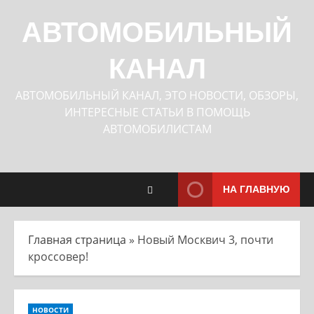
Перейти
к
АВТОМОБИЛЬНЫЙ
содержимому
КАНАЛ
АВТОМОБИЛЬНЫЙ КАНАЛ, ЭТО НОВОСТИ, ОБЗОРЫ,
ИНТЕРЕСНЫЕ СТАТЬИ В ПОМОЩЬ
АВТОМОБИЛИСТАМ
НА ГЛАВНУЮ
Главная страница
»
Новый Москвич 3, почти
кроссовер!
НОВОСТИ