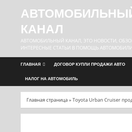
Перейти
АВТОМОБИЛЬНЫ
к
содержимому
КАНАЛ
АВТОМОБИЛЬНЫЙ КАНАЛ, ЭТО НОВОСТИ, ОБЗО
ИНТЕРЕСНЫЕ СТАТЬИ В ПОМОЩЬ АВТОМОБИЛ
ГЛАВНАЯ
ДОГОВОР КУПЛИ ПРОДАЖИ АВТО
НАЛОГ НА АВТОМОБИЛЬ
Главная страница
»
Toyota Urban Cruiser про