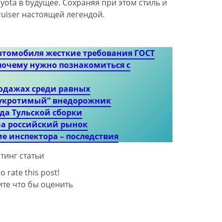
yota в будущее. Сохраняя при этом стиль и
ruiser настоящей легендой.
втомобиля жесткие требования ГОСТ
 почему нужно познакомиться с
продажах среди равных
неукротимый” внедорожник
ода Тульской сборки
на российский рынок
ие инспектора – последствия
тинг статьи
to rate this post!
те что бы оценить