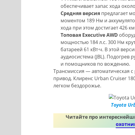
обеспечивает запас хода около
Средняя версия
предлагает мо
моментом 189 Нм и аккумулято
хода при этом достигает 426 км
Топовая Executive AWD
оборуд
мощностью 184 л.с. 300 Нм кр
батареей 61 кВт·ч. В этой вер
аудиосистема (JBL). Подогрев р
и помощников по вождению.
Трансмиссия — автоматическая с 
привод. Клиренс Urban Cruiser 180
легком бездорожье.
Toyota Ur
Читайте про интереснейш
охотни