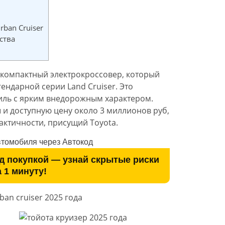
ban Cruiser
ства
й компактный электрокроссовер, который
ендарной серии Land Cruiser. Это
ль с ярким внедорожным характером.
и доступную цену около 3 миллионов руб,
актичности, присущий Toyota.
д покупкой — узнай скрытые риски
а 1 минуту!