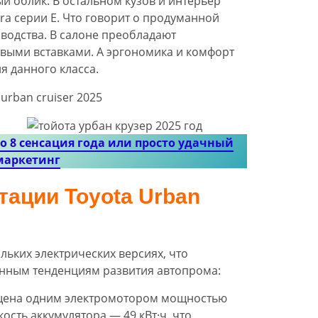
 облик. В остальном кузов и интерьер
ra серии Е. Что говорит о продуманной
водства. В салоне преобладают
выми вставками. А эргономика и комфорт
я данного класса.
izo 8 сенсация года или просто удачный
маркетинг
тации Toyota Urban
ольких электрических версиях, что
енным тенденциям развития автопрома:
ена одним электромотором мощностью
кость аккумулятора — 49 кВт·ч, что