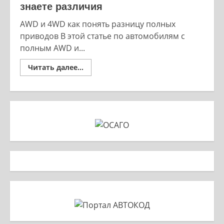
знаете различия
AWD и 4WD как понять разницу полных
приводов В этой статье по автомобилям с
полным AWD и...
Read
Читать далее...
more
about
AWD
и
4WD
Вы
точно
уверены,
что
знаете
различия